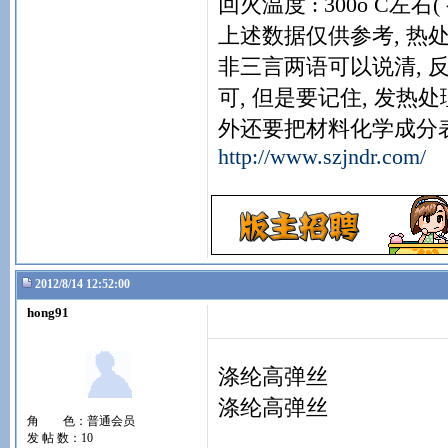
回火温度 : 300o C左
上述数据仅供参考, 热
非三言两语可以说清, 
可, 但是要记住, 发
外还要把材料化学成分
http://www.szjndr.com/
2012/8/14 12:52:00
hong91
涤纶高弹丝
涤纶高弹丝
角 色：普通会员
发 帖 数：10