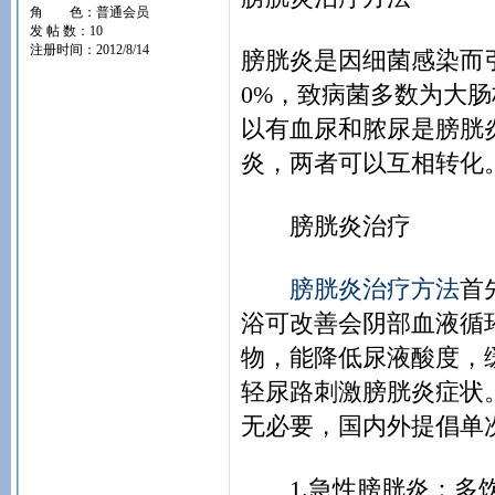
角 色：普通会员
发 帖 数：10
注册时间：2012/8/14
膀胱炎是因细菌感染而引
0%，致病菌多数为大
以有血尿和脓尿是膀胱
炎，两者可以互相转化
膀胱炎治疗
膀胱炎治疗方法
首
浴可改善会阴部血液循
物，能降低尿液酸度，
轻尿路刺激膀胱炎症状。
无必要，国内外提倡单
1.急性膀胱炎：多饮