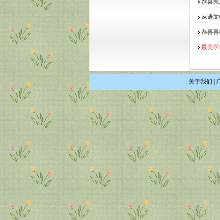
恭喜民
从语文6
恭喜喜
最美学
关于我们
|