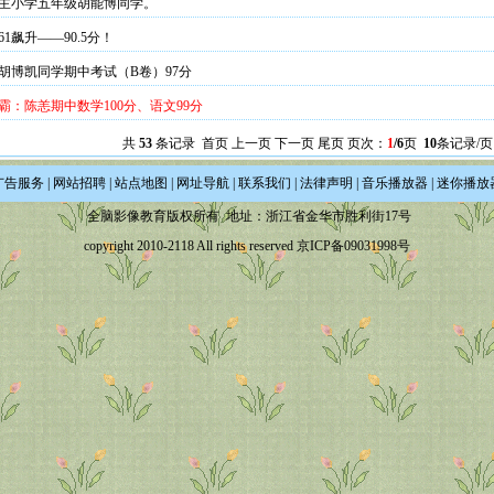
主小学五年级胡能博同学。
1飙升——90.5分！
胡博凯同学期中考试（B卷）97分
霸：陈恙期中数学100分、语文99分
共
53
条记录 首页 上一页
下一页
尾页
页次：
1
/6
页
10
条记录/页
广告服务
|
网站招聘
|
站点地图
|
网址导航
|
联系我们
|
法律声明
|
音乐播放器
|
迷你播放
全脑影像教育版权所有 地址：浙江省金华市胜利街17号
copyright 2010-2118 All rights reserved
京ICP备09031998号