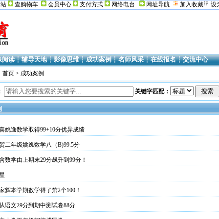
本站
查购物车
会员中心
支付方式
网络电台
网址导航
加入收藏
设
像阅读
┆
辅导天地
┆
影像思维
┆
成功案例
┆
名师风采
┆
在线报名
┆
交流中心
：
首页
> 成功案例
：
关键字匹配：
例
喜姚逸数学取得99+10分优异成绩
贺二年级姚逸数学八（B)99.5分
含数学由上期末29分飙升到99分！
星
家辉本学期数学得了笫2个100！
从语文29分到期中测试卷88分