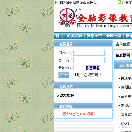
欢迎访问全脑影像教育网站！
注册
首页
┆
心灵花园
┆
梦想天空
┆
全脑开发
┆
影
会员登录
当前位置
用户名：
信息搜索
密 码：
成功案
验证码：
注册
忘记密码？
再次恭
信息分类
热烈祝
成功案例
恭喜军
奇迹之
最近浏览
还没有您的浏览记录！
恭喜徐
胡煜炜