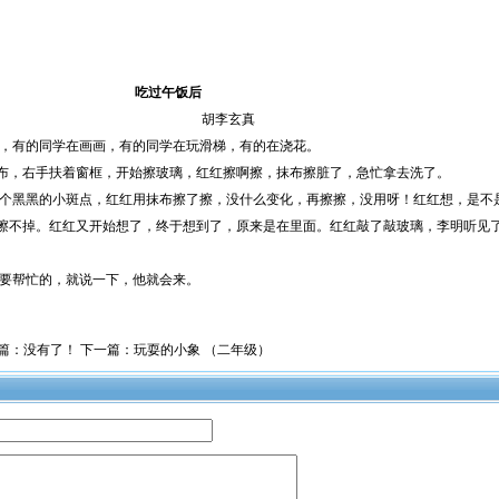
吃过午饭后
胡李玄真
同学在画画，有的同学在玩滑梯，有的在浇花。
布，右手扶着窗框，开始擦玻璃，红红擦啊擦，抹布擦脏了，急忙拿去洗了。
的小斑点，红红用抹布擦了擦，没什么变化，再擦擦，没用呀！红红想，是不
擦不掉。红红又开始想了，终于想到了，原来是在里面。红红敲了敲玻璃，李明听见
。
帮忙的，就说一下，他就会来。
篇：没有了！ 下一篇：
玩耍的小象 （二年级）