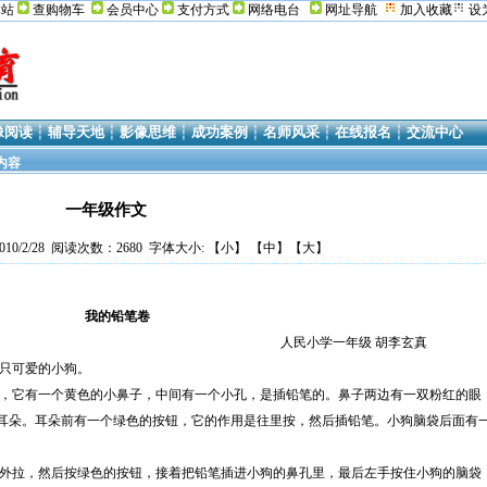
本站
查购物车
会员中心
支付方式
网络电台
网址导航
加入收藏
设
像阅读
┆
辅导天地
┆
影像思维
┆
成功案例
┆
名师风采
┆
在线报名
┆
交流中心
内容
一年级作文
10/2/28 阅读次数：2680 字体大小: 【
小
】 【
中
】【
大
】
我的铅笔卷
学一年级 胡李玄真
可爱的小狗。
一个黄色的小鼻子，中间有一个小孔，是插铅笔的。鼻子两边有一双粉红的眼
耳朵。耳朵前有一个绿色的按钮，它的作用是往里按，然后插铅笔。小狗脑袋后面有
然后按绿色的按钮，接着把铅笔插进小狗的鼻孔里，最后左手按住小狗的脑袋