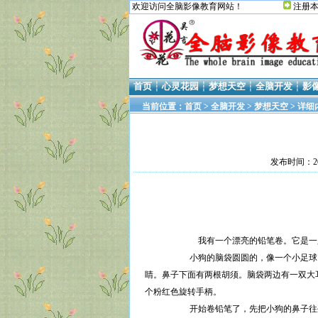
欢迎访问全脑影像教育网站！
注册
首页
┆
心灵花园
┆
梦想天空
┆
全脑开发
┆
影
当前位置：
首页
>
全脑开发
>
梦想天空
> 详细
发布时间：20
人民小
我有一个漂亮的铅笔卷。它是一只
小狗的脑袋圆圆的，像一个小足球，它有
睛。鼻子下面有两根胡须。脑袋两边有一双大
个粉红色旋转手柄。
开始卷铅笔了，先把小狗的鼻子往外拉，