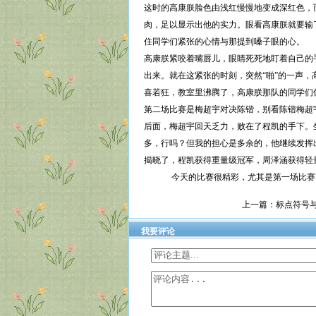
这时的高康朕脸色由浅红慢慢地变成深红色，
肉，足以显示出他的实力。眼看高康朕就要输
住同学们紧张的心情与那提到嗓子眼的心。
高康朕紧咬着嘴唇儿，眼睛死死地盯着自己的
出来。就在这紧张的时刻，突然“啪”的一声
喜若狂，教室里沸腾了，高康朕那队的同学们
第二场比赛是梅超宇对决陈锴，别看陈锴梅超
后面，梅超宇回天乏力，败在了程凯的手下。
多，行吗？但我的担心是多余的，他继续发挥
揭晓了，程凯获得重量级冠军，周泽涵获得轻
今天的比赛很精彩，尤其是第一场比赛，
上一篇：
标点符号
我要评论