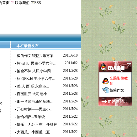
为首页
联系我们
RSS
本栏最新发布
2013/6/18
极简作文加盟共赢方案
2011/6/2
标点PK_民主小学六年...
2011/5/28
拾金不昧:人民小学四...
2011/5/28
全脑影像教
标点PK:民主小学六年...
育
2011/5/28
整 人 西 瓜:永康市...
极简作文
2011/5/28
百图胜开:大司巷小...
2011/5/24
那一片绿油油的草地...
轻
2011/5/24
开心时刻——民主小...
四
2011/5/22
恰恰相反--五年级 ...
2011/5/22
快乐，无处不在__任林辉
2011/5/22
大西瓜、小西瓜（五...