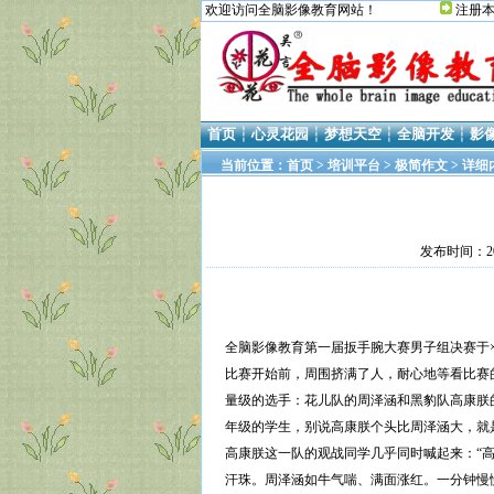
欢迎访问全脑影像教育网站！
注册
首页
┆
心灵花园
┆
梦想天空
┆
全脑开发
┆
影
当前位置：
首页
>
培训平台
>
极简作文
> 详细
发布时间：20
全脑影像教育第一届扳手腕大赛男子组决赛于
比赛开始前，周围挤满了人，耐心地等看比赛的
量级的选手：花儿队的周泽涵和黑豹队高康朕
年级的学生，别说高康朕个头比周泽涵大，就是
高康朕这一队的观战同学几乎同时喊起来：“
汗珠。周泽涵如牛气喘、满面涨红。一分钟慢