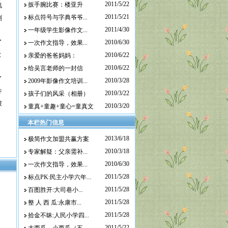
2011/5/22
扳手腕比赛：楼亚升
肌
2011/5/21
标点符号与字典爷爷...
制
2011/4/30
一年级学生影像作文...
了
2010/6/30
一次作文指导，效果...
欣
2010/6/22
亲爱的爸爸妈妈：
2010/6/22
给吴言老师的一封信
了
2010/3/28
2009年影像作文培训...
许
2010/3/22
孩子们的风采（相册）
被
2010/3/20
童真+童趣+童心=童真文
本栏热门信息
2013/6/18
极简作文加盟共赢方案
2010/3/18
专家解疑：父亲需补...
2010/6/30
一次作文指导，效果...
2011/5/28
标点PK:民主小学六年...
2011/5/28
百图胜开:大司巷小...
2011/5/28
整 人 西 瓜:永康市...
2011/5/28
拾金不昧:人民小学四...
2011/5/22