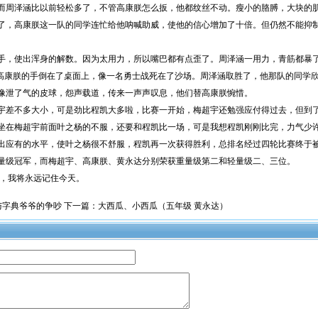
而周泽涵比以前轻松多了，不管高康朕怎么扳，他都纹丝不动。瘦小的胳膊，大块的
了，高康朕这一队的同学连忙给他呐喊助威，使他的信心增加了十倍。但仍然不能抑
手，使出浑身的解数。因为太用力，所以嘴巴都有点歪了。周泽涵一用力，青筋都暴
，高康朕的手倒在了桌面上，像一名勇士战死在了沙场。周泽涵取胜了，他那队的同学
像泄了气的皮球，怨声载道，传来一声声叹息，他们替高康朕惋惜。
宇差不多大小，可是劲比程凯大多啦，比赛一开始，梅超宇还勉强应付得过去，但到
坐在梅超宇前面叶之杨的不服，还要和程凯比一场，可是我想程凯刚刚比完，力气少
出应有的水平，使叶之杨很不舒服，程凯再一次获得胜利，总排名经过四轮比赛终于
量级冠军，而梅超宇、高康朕、黄永达分别荣获重量级第二和轻量级二、三位。
我将永远记住今天。
与字典爷爷的争吵
下一篇：
大西瓜、小西瓜（五年级 黄永达）