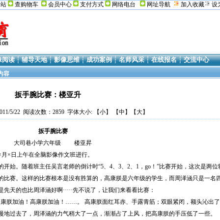
本站
查购物车
会员中心
支付方式
网络电台
网址导航
加入收藏
设
像阅读
┆
辅导天地
┆
影像思维
┆
成功案例
┆
名师风采
┆
在线报名
┆
交流中心
内容
扳手腕比赛：楼亚升
11/5/22 阅读次数：2859 字体大小: 【
小
】 【
中
】【
大
】
扳手腕比赛
大司巷小学六年级 楼亚昇
×月×日上午在全脑影像作文班进行。
开始。随着班主任吴言老师的倒计时“5、4、3、2、1，go！”比赛开始，这次是两位
的比赛。这样的比赛根本是没有胜算的，高康朕是六年级的学生，而周泽涵只是一名
先天的也比周泽涵好啊·····先不说了，让我们来看看比赛：
高康朕加油！高康朕加油！……。 高康朕面红耳赤、手露青筋；双眼紧闭，额头沁出了
慢地过去了，周泽涵的力气稍大了一点，渐渐占了上风，把高康朕的手压低了一些。