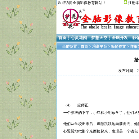
欢迎访问全脑影像教育网站！
注册
首页
┆
心灵花园
┆
梦想天空
┆
全脑开发
┆
影
当前位置：
首页
>
培训平台
>
极简作文
> 详细
拾
发布时间：20
人
（4） 应师正
一个凉爽的下午，小红和小明放学了，他们从
他们从学校出来后，蹦蹦跳跳地向前走去。他
心翼翼地把那个东西捡起来，发现是一个钱包