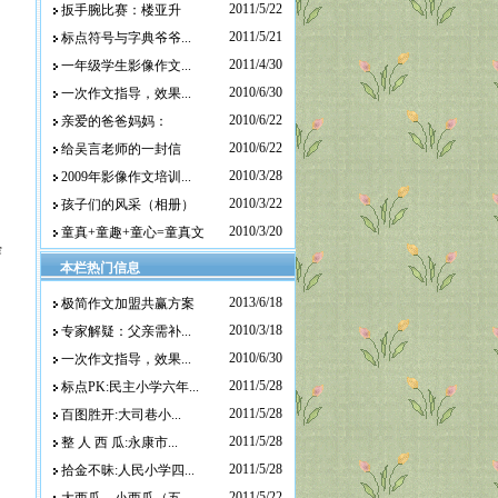
2011/5/22
扳手腕比赛：楼亚升
2011/5/21
标点符号与字典爷爷...
2011/4/30
一年级学生影像作文...
2010/6/30
一次作文指导，效果...
2010/6/22
亲爱的爸爸妈妈：
2010/6/22
给吴言老师的一封信
2010/3/28
2009年影像作文培训...
2010/3/22
孩子们的风采（相册）
2010/3/20
童真+童趣+童心=童真文
穿
本栏热门信息
2013/6/18
极简作文加盟共赢方案
2010/3/18
专家解疑：父亲需补...
2010/6/30
一次作文指导，效果...
2011/5/28
标点PK:民主小学六年...
2011/5/28
百图胜开:大司巷小...
2011/5/28
整 人 西 瓜:永康市...
2011/5/28
拾金不昧:人民小学四...
2011/5/22