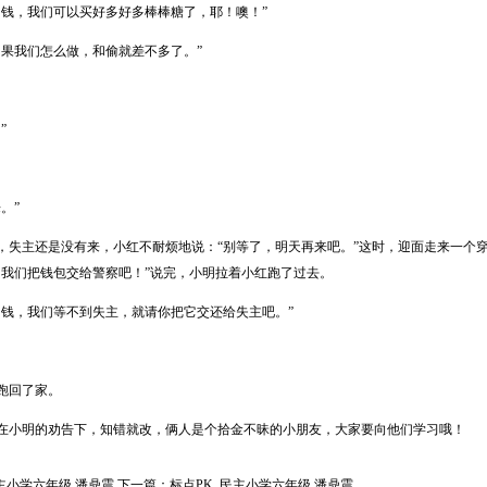
多钱，我们可以买好多好多棒棒糖了，耶！噢！”
如果我们怎么做，和偷就差不多了。”
”
。”
，失主还是没有来，小红不耐烦地说：“别等了，明天再来吧。”这时，迎面走来一个
，我们把钱包交给警察吧！”说完，小明拉着小红跑了过去。
多钱，我们等不到失主，就请你把它交还给失主吧。”
跑回了家。
在小明的劝告下，知错就改，俩人是个拾金不昧的小朋友，大家要向他们学习哦！
民主小学六年级 潘鼎震
下一篇：
标点PK_民主小学六年级 潘鼎震