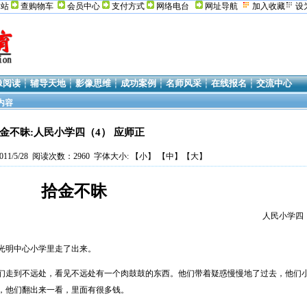
本站
查购物车
会员中心
支付方式
网络电台
网址导航
加入收藏
设
像阅读
┆
辅导天地
┆
影像思维
┆
成功案例
┆
名师风采
┆
在线报名
┆
交流中心
内容
金不昧:人民小学四（4） 应师正
11/5/28 阅读次数：2960 字体大小: 【
小
】 【
中
】【
大
】
拾金不昧
民小学四
光明中心小学里走了出来。
们走到不远处，看见不远处有一个肉鼓鼓的东西。他们带着疑惑慢慢地了过去，他们
，他们翻出来一看，里面有很多钱。