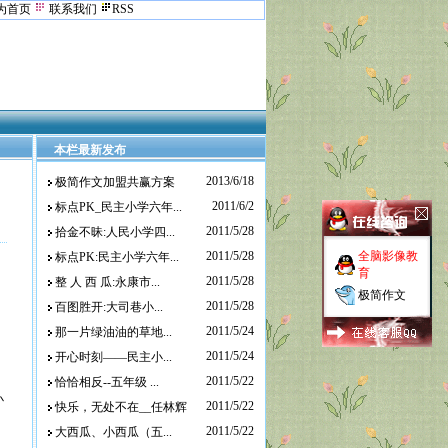
为首页
联系我们
RSS
本栏最新发布
2013/6/18
极简作文加盟共赢方案
2011/6/2
标点PK_民主小学六年...
2011/5/28
拾金不昧:人民小学四...
2011/5/28
全脑影像教
标点PK:民主小学六年...
育
2011/5/28
整 人 西 瓜:永康市...
极简作文
2011/5/28
百图胜开:大司巷小...
2011/5/24
那一片绿油油的草地...
2011/5/24
开心时刻——民主小...
2011/5/22
恰恰相反--五年级 ...
小
2011/5/22
快乐，无处不在__任林辉
2011/5/22
大西瓜、小西瓜（五...